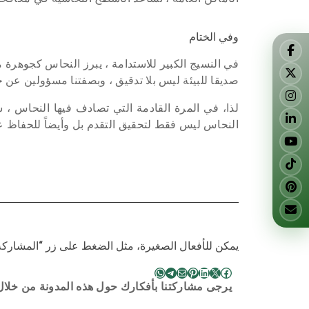
وفي الختام
في النسيج الكبير للاستدامة ، يبرز النحاس كجوهرة م
صديقا للبيئة ليس بلا تدقيق ، وبصفتنا مسؤولين عن حما
لذا، في المرة القادمة التي تصادف فيها النحاس ، س
النحاس ليس فقط لتحقيق التقدم بل وأيضاً للحفاظ عل
يمكن للأفعال الصغيرة، مثل الضغط على زر “المشاركة”،
WhatsApp
Telegram
Pinterest
Mail
LinkedIn
Facebook
X
يرجى مشاركتنا بأفكارك حول هذه المدونة من خلال 