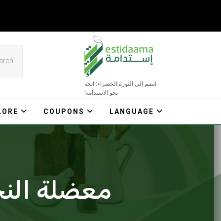
Ski
t
conten
انضم إلى الثورة الخضراء: اتجه
نحو الاستدامة!
LORE
COUPONS
LANGUAGE
معضلة النح