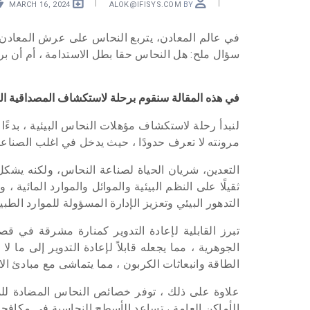
MARCH 16, 2024
ALOK@IFISYS.COM
BY
في عالم المعادن، يتربع النحاس على عرش المعادن ، 
سؤال ملح: هل النحاس حقا بطل الاستدامة ، أم أن بريق
في هذه المقالة سنقوم برحلة لاستكشاف المصداقية الب
لنبدأ رحلة لاستكشاف مؤهلات النحاس البيئية ، بدءًا
مرونته لا تعرف حدودًا ، حيث يدخل في اغلب الصناعات
التعدين، شريان الحياة لصناعة النحاس، ولكنه يشكل تح
ثقيلًا على النظم البيئية والموائل والموارد المائ
التدهور البيئي وتعزيز الإدارة المسؤولة للموارد الطبي
تبرز القابلية لإعادة التدوير كمنارة مشرقة في قص
الجوهرية ، مما يجعله قابلاً لإعادة التدوير إلى ما
الطاقة وانبعاثات الكربون ، مما يتماشى مع مبادئ الا
علاوة على ذلك ، توفر خصائص النحاس المضادة للمي
الأماكن العامة ، تساعد الأسطح النحاسية في مكافحة ان