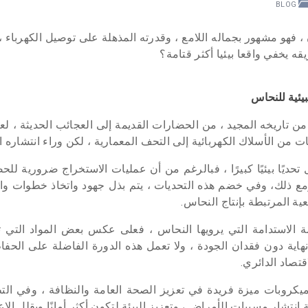
BLOG
فهو مشهور بجماله اللامع ، وقدرته المذهلة على توصيل الكهرباء ، 
ه يخفي واقعا بيئيا أكثر قتامة؟
يئية للنحاس
 من تاريخه المجيد ، من الحضارات القديمة إلى العجائب الحديثة ، ل
 من الأسلاك الكهربائية إلى التحف المعمارية ، لكن وراء انتشاره ا
ديًا بيئيًا كبيرًا ، فبالرغم من أن عمليات الاستخراج ضرورية للحص
ية ، ومع ذلك، وفي خضم هذه التحديات ، يتم بذل جهود واتخاذ خطوات 
عية المرتبطة بإنتاج النحاس.
ة الاستدامة التي يرويها النحاس ، فعلى عكس بعض المواد التي ت
 لا نهاية دون فقدان الجودة ، ولا تعمل هذه الدورة الفاضلة على ال
قتصاد الدائري.
كروبات ميزة فريدة في تعزيز الصحة العامة والنظافة ، وفي التط
تشار مسببات الأمراض ، وتعزيز البيئة لتكون أكثر أمانًا ويقلل الاعت