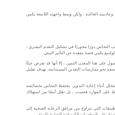
وجاذبيته الخالدة ، ولكن وسط واجهته اللامعة يكمن
عب النحاس دورًا محوريًا في تشكيل التقدم البشري ،
لواسع يكمن قصة معقدة عن التأثير البيئي.
ول على هذا المعدن الثمين ، إلا أنها قد تفرض عبئًا
واسعة نحو ممارسات التعدين المستدامة، بهدف تقليل
تحلل أثناء إعادة التدوير، يحتفظ النحاس بخصائصه
حفاظ على الموارد فحسب ، بل تقلل أيضًا من استهلاك
بيقات التي تتراوح من مرافق الرعاية الصحية إلى
ماد على المطهرات الكيميائية الضارة بالبيئة.