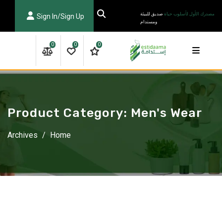
Ski
مصدرك الأول لأسلوب حياة
صديق للبيئة
Sign In/Sign Up
t
ومستدام
conten
0
0
0
Product Category:
Men's Wear
Archives
/
Home