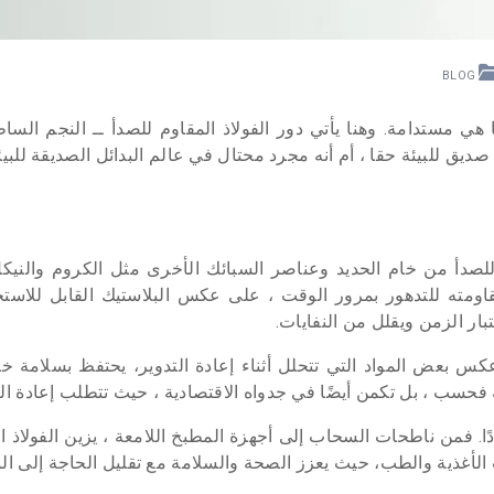
BLOG
هي مستدامة. وهنا يأتي دور الفولاذ المقاوم للصدأ ــ النجم ا
ديق للبيئة حقا ، أم أنه مجرد محتال في عالم البدائل الصديقة للبيئ
 للصدأ من خام الحديد وعناصر السبائك الأخرى مثل الكروم والني
اومته للتدهور بمرور الوقت ، على عكس البلاستيك القابل للاست
بار الزمن ويقلل من النفايات.
عكس بعض المواد التي تتحلل أثناء إعادة التدوير، يحتفظ بسلامة خ
ية فحسب ، بل تكمن أيضًا في جدواه الاقتصادية ، حيث تتطلب إعادة الت
ا. فمن ناطحات السحاب إلى أجهزة المطبخ اللامعة ، يزين الفولاذ ا
أغذية والطب، حيث يعزز الصحة والسلامة مع تقليل الحاجة إلى البد