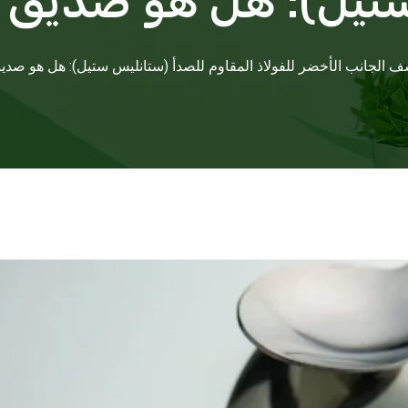
يل): هل هو صديق لل
 الجانب الأخضر للفولاذ المقاوم للصدأ (ستانليس ستيل): هل هو صديق 