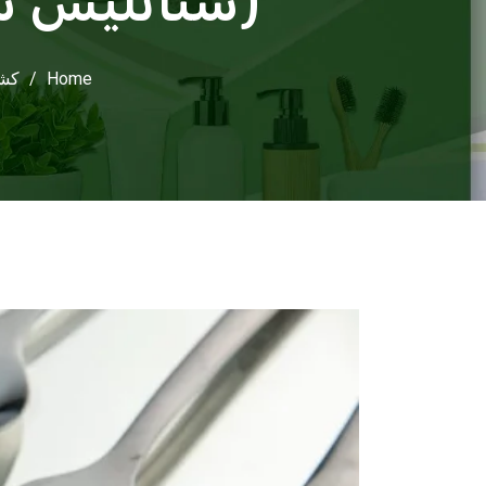
(ستانليس ست
Home
/
كشف