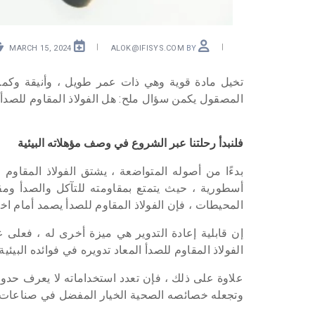
MARCH 15, 2024
ALOK@IFISYS.COM
BY
تخيل مادة قوية وهي ذات عمر طويل ، وأنيقة وكما 
المصقول يكمن سؤال ملح: هل الفولاذ المقاوم للصدأ ص
فلنبدأ رحلتنا عبر الشروع في وصف مؤهلاته البيئية
بدءًا من أصوله المتواضعة ، يشتق الفولاذ المقاوم
أسطورية ، حيث يتمتع بمقاومته للتآكل والصدأ ومق
المحيطات ، فإن الفولاذ المقاوم للصدأ يصمد أمام اخت
إن قابلية إعادة التدوير هي ميزة أخرى له ، فعلى 
الفولاذ المقاوم للصدأ المعاد تدويره في فوائده البيئ
علاوة على ذلك ، فإن تعدد استخداماته لا يعرف حدودً
وتجعله خصائصه الصحية الخيار المفضل في صناعات ال