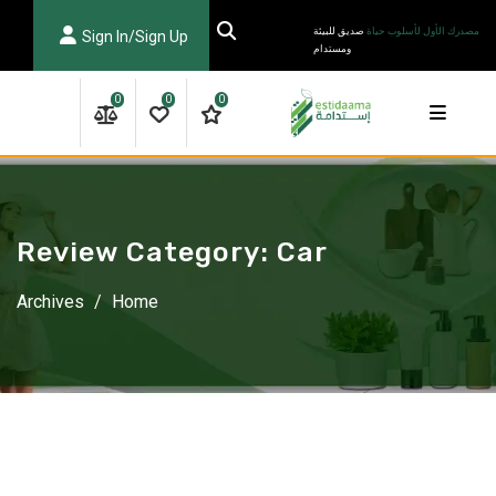
Ski
مصدرك الأول لأسلوب حياة
صديق للبيئة
Sign In/Sign Up
t
ومستدام
conten
0
0
0
Review Category:
Car
Archives
/
Home