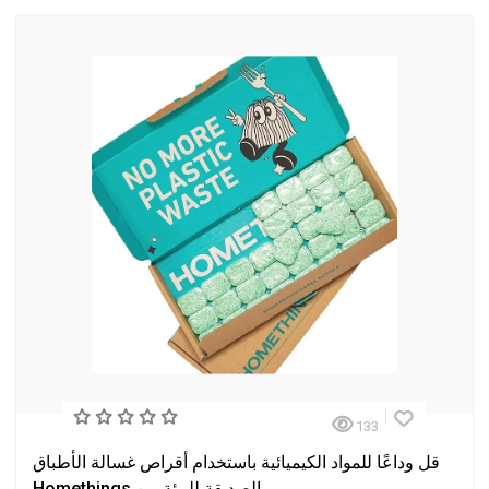
133
قل وداعًا للمواد الكيميائية باستخدام أقراص غسالة الأطباق
الصديقة للبيئة من Homethings