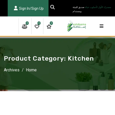
Ski
مصدرك الأول لأسلوب حياة
صديق للبيئة
Sign In/Sign Up
t
ومستدام
conten
0
0
0
Product Category:
Kitchen
Archives
/
Home