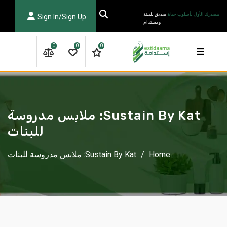
Ski
مصدرك الأول لأسلوب حياة
صديق للبيئة
Sign In/Sign Up
t
ومستدام
conten
0
0
0
Sustain By Kat: ملابس مدروسة
للبنات
Home
/
Sustain By Kat: ملابس مدروسة للبنات