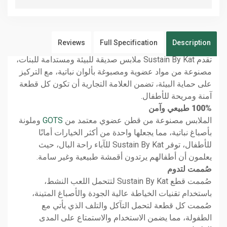
Reviews
Full Specification
Description
تقدم Sustain By Kat ملابس صديقة للبيئة ومستدامة للبنات،
مصنوعة من مواد عضوية ومصبوغة بألوان نباتية، مع التركيز
على حماية البيئة، تضمن العلامة التجارية أن تكون كل قطعة
آمنة ومريحة للأطفال.
100% طبيعي وآمن
الملابس مصنوعة من قطن عضوي معتمد من
GOTS
وملونة
بأصباغ نباتية، مما يجعلها واحدة من أكثر الخيارات أمانًا
للأطفال، توفر Sustain By Kat للآباء راحة البال، حيث
يعلمون أن أطفالهم يرتدون أقمشة طبيعية وغير سامة.
صُممت لتدوم
صُممت قطع Sustain By Kat لتتحمل اللعب النشط،
باستخدام تقنيات الخياطة عالية الجودة والأصباغ المتينة،
صُممت كل قطعة لتحمل التآكل والتلف الذي يأتي مع
الطفولة، مما يضمن الاستخدام والاستمتاع على المدى