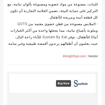
للبنات، مصنوعة من مواد عضوية ومصبوغة بألوان نباتية، مع
التركيز على حماية البيئة، تضمن العلامة التجارية أن تكون
كل قطعة آمنة ومريحة للأطفال.
- الملابس مصنوعة من قطن عضوي معتمد من GOTS
وملونة بأصباغ نباتية، مما يجعلها واحدة من أكثر الخيارات
أمانًا للأطفال، توفر Sustain By Kat للآباء راحة البال،
حيث يعلمون أن أطفالهم يرتدون أقمشة طبيعية وغير سامة.
Alok@ifisys.com
Vendor :
Buy Now