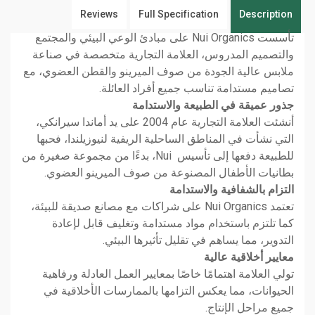
Reviews
Full Specification
Description
تأسست Nui Organics على مبادئ الوعي البيئي والمجتمع
والتصميم المدروس، العلامة التجارية متخصصة في صناعة
ملابس عالية الجودة من صوف الميرينو والقطن العضوي، مع
تصاميم مستدامة تناسب جميع أفراد العائلة.
جذور عميقة في الطبيعة والاستدامة
أنشئت العلامة التجارية عام 2004 على يد أماندا سيرانكي،
التي نشأت في المناطق الساحلية الريفية لنيوزيلندا، فحبها
للطبيعة دفعها إلى تأسيس Nui، بدءًا من مجموعة صغيرة من
بطانيات الأطفال المصنوعة من صوف الميرينو العضوي.
التزام بالشفافية والاستدامة
تعتمد Nui Organics على شراكات مع مصانع صديقة للبيئة،
كما تلتزم باستخدام مواد مستدامة وتغليف قابل لإعادة
التدوير، مما يساهم في تقليل تأثيرها البيئي.
معايير أخلاقية عالية
تولي العلامة اهتمامًا خاصًا بمعايير العمل العادلة ورفاهية
الحيوانات، مما يعكس التزامها بالممارسات الأخلاقية في
جميع مراحل الإنتاج.