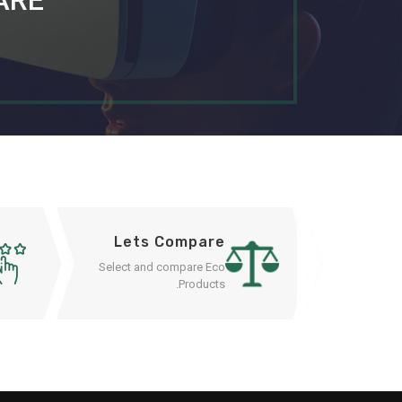
ARE
Lets Compare
Select and compare Eco
Products.