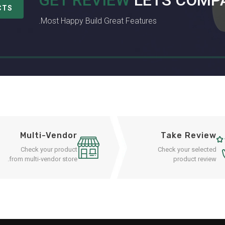
GET REVIEW
LETS COMP
CTS
Most Happy Build Great Features.
Multi-Vendor
Take Review
Check your product
Check your selected
from multi-vendor store.
product review