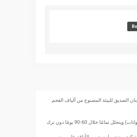
Bu
م الشعور بالذنب للعناية بأسنانك ولا تضر بالبيئة؟ تقدم Me Mother Earth خيط الأسنان الصديق للبيئة المصنوع من ألياف الفحم
مصنوع من ألياف الفحم النباتي المستدام، هذا الخيط نباتي وخالٍ من القسوة (أي لم يتم اختباره على الحيوانات) ويتحلل تمامًا خلال 60-90 يومًا دون ترك
استيكية ويضفي لمسة من الأناقة على روتين