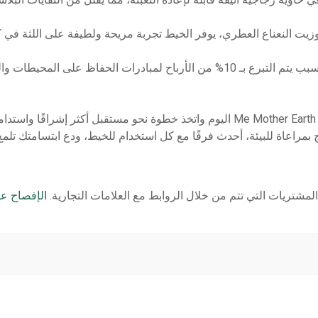
زيت النعناع العطري، يوفر الخيط تجربة مريحة ولطيفة على اللثة في 
في Me Mother Earth، يؤمنون بالعطاء، لهذا السبب يتم التبرع بـ 10% من الأرباح لمبا
قم بالتحول إلى خيط الأسنان الصديق للبيئة من Me Mother Earth اليوم واتخذ خطوة نحو م
بمراعاة للبيئة، أحدث فرقًا مع كل استخدام للخيط، ودع ابتسامتك تلم
شتريات التي تتم من خلال الروابط مع العلامات التجارية.
الإفصاح عن