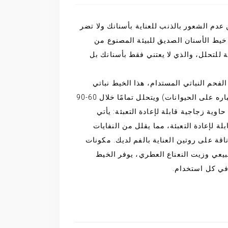
دم الشعور بالذنب للعناية بأسنانك ولا تضر
البيئة؟ تقدم Me Mother Earth خيط الأسنان الصديق للبيئة المصنوع من
 النباتي 100% القابلة للتحلل، والذي لا يعتني فقط بأسنانك بل
لفحم النباتي المستدام، هذا الخيط نباتي
وخالٍ من القسوة (أي لم يتم اختباره على الحيوانات) ويتحلل تمامًا خلال 60-90
حاوية زجاجية قابلة لإعادة التعبئة: يأتي
لة لإعادة التعبئة، مما يقلل من النفايات
اقة على روتين العناية بالفم لديك. مكونات
طبيعي وزيت النعناع العطري، يوفر الخيط
في كل استخدام.