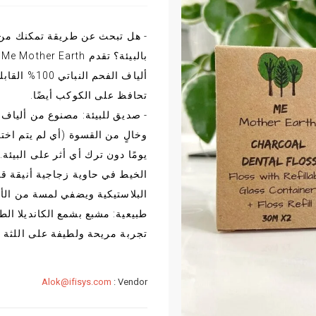
- هل تبحث عن طريقة تمكنك من ع
ب
ألياف الفحم
تحافظ على الكوكب أيضًا.
- صديق للبيئة: مصنوع من ألياف ا
يومًا دون ترك أي أثر على البيئة. 
الخيط في حاوية زجاجية أنيقة قاب
البلاستيكية ويضفي لمسة من الأن
طبيعية: مشبع بشمع الكانديلا ال
تجربة مريحة ولطيفة على اللثة 
Alok@ifisys.com
Vendor :