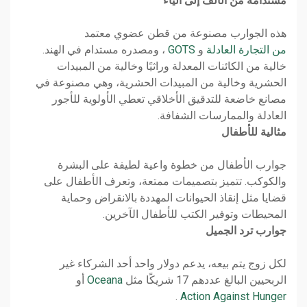
مستدامة من الألف إلى الياء
هذه الجوارب مصنوعة من قطن عضوي معتمد
من التجارة العادلة
و
GOTS
، ومصدره مستدام في الهند.
خالية من الكائنات المعدلة وراثيًا وخالية من المبيدات
الحشرية وخالية من المبيدات الحشرية، وهي مصنوعة في
مصانع خاضعة للتدقيق الأخلاقي تعطي الأولوية للأجور
العادلة والممارسات الشفافة.
مثالية للأطفال
جوارب الأطفال من خطوة واعية لطيفة على البشرة
والكوكب. تتميز بتصميمات ممتعة، وتعرف الأطفال على
قضايا مثل إنقاذ الحيوانات المهددة بالانقراض وحماية
المحيطات وتوفير الكتب للأطفال الآخرين.
جوارب ترد الجميل
لكل زوج يتم بيعه، يدعم دولار واحد أحد الشركاء غير
الربحيين البالغ عددهم 17 شريكًا مثل
Oceana
أو
.
Action Against Hunger