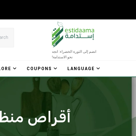
Ski
t
conten
انضم إلى الثورة الخضراء: اتجه
نحو الاستدامة!
LORE
COUPONS
LANGUAGE
أقراص منظف