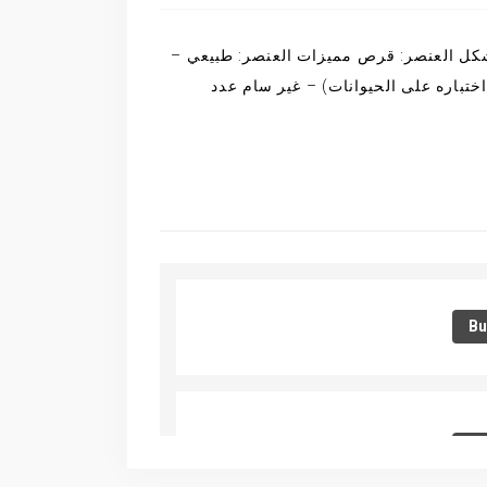
لعلامة التجارية: BLUELAND شكل العنصر: قرص مميزات العنصر: طبيعي –
اختباره على الحيوانات) – غير سام عدد
Bu
Bu