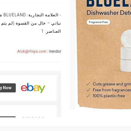
- ا
نباتي – خال من القسوة (لم يتم 
العناصر: 1
Alok@ifisys.com
Vendor :
y Now
y Now