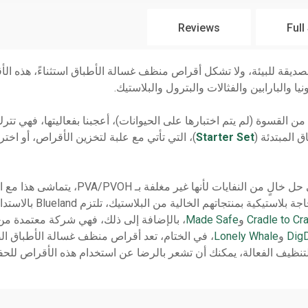
Reviews
Full
تنظيف الصديقة للبيئة، ولا تشكل أقراص منظف غسالة الأطباق استثناءً، هذه
ا والبارابين والفثالات والبترول والبلاستيك.
ة من القسوة (لم يتم اختبارها على الحيوانات)، أعجبنا بفعاليتها، فهي تتر
 المبتدئة (
Starter Set
)، التي تأتي مع علبة لتخزين الأقراص، أو اخترت
الواقع، لقد استبدلوا بال
Cradle to Cr
و
Made Safe
، بالإضافة إلى ذلك، فهي شركة معتمدة م
Dig
و
Lonely Whale
التنظيف الفعالة، يمكنك أن تشعر بالرضا عن استخدام هذه الأقراص للح