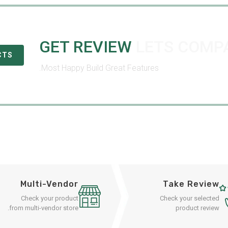
GET REVIEW
LETS COMP
CTS
Most Happy Build Great Features.
Multi-Vendor
Take Review
Check your product
Check your selected
from multi-vendor store.
product review