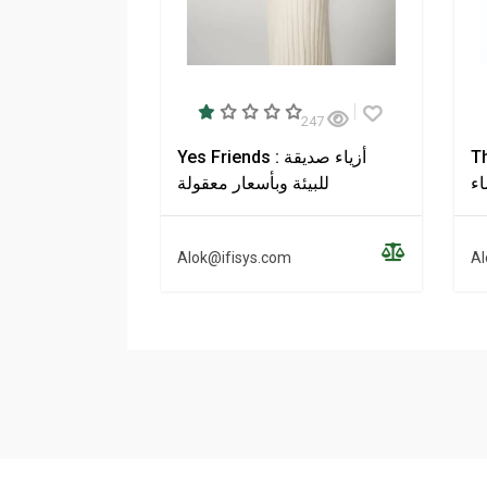
247
اء
Yes Friends : أزياء صديقة
اء
للبيئة وبأسعار معقولة
Alok@ifisys.com
Al