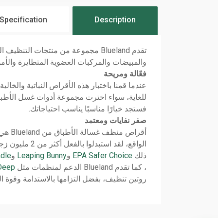
 Specification
Description
تقدم Blueland مجموعة من منتجات ال
والمبيضات والمركبات العضوية المتطايرة والأموني
فعّالة ومريحة
عندما قمنا باختبار هذه الأقراص النباتية والخالي
للغاية، سواء اخترت مجموعة أدوات غسل الأطباق
فستجد خيارًا مناسبًا يناسب احتياجاتك.
صفر نفايات ومعتمد
ذلك
EPA Safer Choice
و
Leaping Bunny
و
adle
، كما تقدم Blueland الدعم لمنظمات مثل
Deep
روتين تنظيف، بفضل التزامها بالاستدامة وقوة 