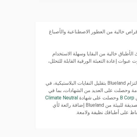
 الأقراص خالية من العطور الاصطناعية والأصباغ
ك الأطباق خالية من البقايا وسهلة الاستخدام
 عبوات إعادة التعبئة الورقية القابلة للتحلل،
أقراص منظف غسالة الأطباق من Blueland هي حل خالٍ من النفايات لأنها غير مغلفة بـ PVA/PVOH، يتماشى هذا مع التزام Blueland بتقليل النفايات البلاستيكية، في
فعل أكثر من 2 مليون زجاجة بلاستيكية بمنتجاتهم الخالية من البلاستيك، تلتزم Blueland بالاستدامة وحصلت على العديد من الشهادات، بما في
ن
B Corp
وحصلت على شهادة
Climate Neutral
، في الختام، تعد أقراص منظف غسالة الأطباق الصديقة للبيئة من Blueland إضافة رائعة لأي
فاظ على أطباقك نظيفة ولامعة.