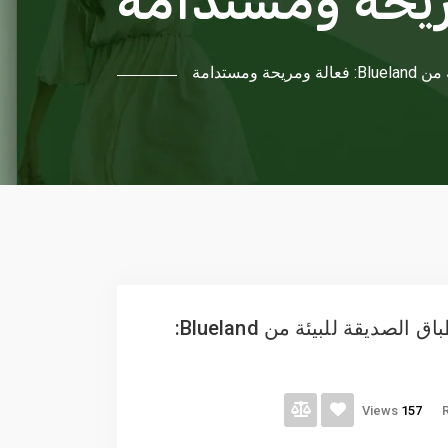
مستدامة
أقراص منظف غسالة الأطباق الصديقة للبيئة من Blueland:
Views
157